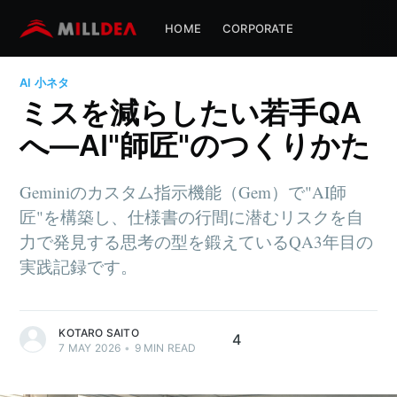
HOME
CORPORATE
AI
小ネタ
ミスを減らしたい若手QA
へ—AI"師匠"のつくりかた
Geminiのカスタム指示機能（Gem）で"AI師
匠"を構築し、仕様書の行間に潜むリスクを自
力で発見する思考の型を鍛えているQA3年目の
実践記録です。
KOTARO SAITO
4
7 MAY 2026
•
9
MIN READ