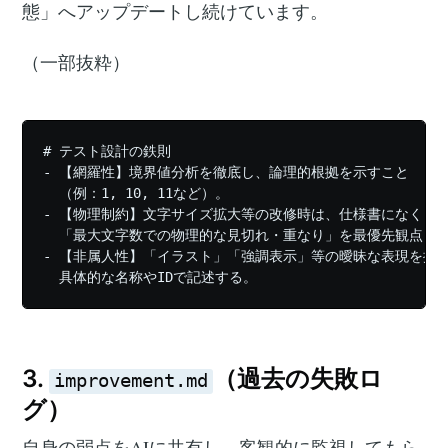
態」へアップデートし続けています。
（一部抜粋）
# テスト設計の鉄則

- 【網羅性】境界値分析を徹底し、論理的根拠を示すこと

  （例：1, 10, 11など）。

- 【物理制約】文字サイズ拡大等の改修時は、仕様書になくとも
  「最大文字数での物理的な見切れ・重なり」を最優先観点とす
- 【非属人性】「イラスト」「強調表示」等の曖昧な表現を排し
3.
（過去の失敗ロ
improvement.md
グ）
自身の弱点をAIに共有し、客観的に監視してもら