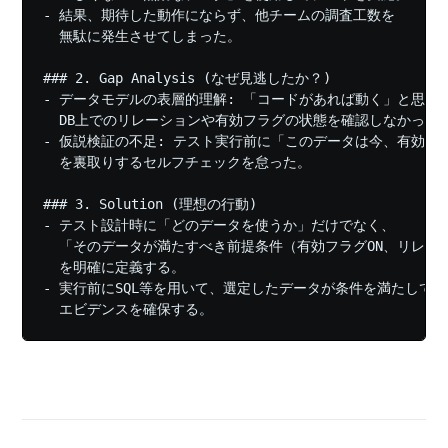
- 結果、期待した動作にならず、他チームの調査工数を

  無駄に発生させてしまった。

### 2. Gap Analysis (なぜ見逃したか？)

- データモデルの表層的理解: 「コードがあれば動く」と思い込
  DB上でのリレーションや有効フラグの状態を確認しなかった。
- 仮説検証の不足: テスト実行前に「このデータは今、有効な状
  を裏取りするセルフチェックを怠った。

### 3. Solution (理想の行動)

- テスト設計時に「どのデータを使うか」だけでなく、

  「そのデータが満たすべき前提条件（有効フラグON、リレーシ
  を明確に定義する。

- 実行前にSQL等を用いて、選定したデータが条件を満たしてい