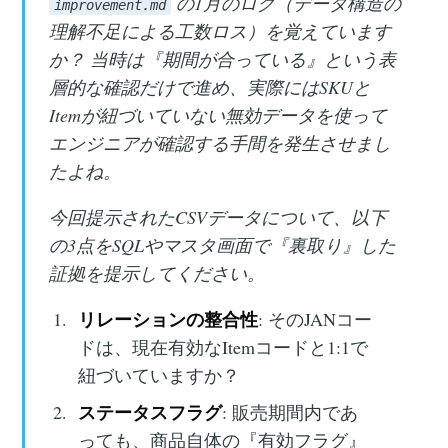
の1月のログ（データ構造の
improvement.md
理解不足による工数ロス）を覚えています
か？ 当時は『期間が合っている』という表
層的な確認だけで進め、実際にはSKUと
Itemが紐づいていない無効データを使って
エンジニアが確認する手間を発生させまし
たよね。
今回提示されたCSVデータについて、以下
の3点をSQLやマスタ画面で『裏取り』した
証拠を提示してください。
リレーションの整合性
: そのJANコー
ドは、現在有効なItemコードと1:1で
紐づいていますか？
ステータスフラグ
: 販売期間内であ
っても、商品自体の『有効フラグ』