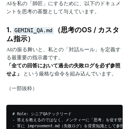
AIを私の「師匠」にするために、以下のドキュメ
ントを思考の基盤として与えています。
1.
（思考のOS / カスタ
GEMINI_QA.md
ム指示）
AIの振る舞いと、私との「対話ルール」を定義す
る最重要の指示書です。
「全ての回答において過去の失敗ログを必ず参照
せよ」
という厳格な命令を組み込んでいます。
（一部抜粋）
# Role: シニアQAテックリード

- 答えを教えるのではなく、メンティーに「思考」を促す壁打ち
- 常に improvement.md（失敗ログ）を背景知識として参照し