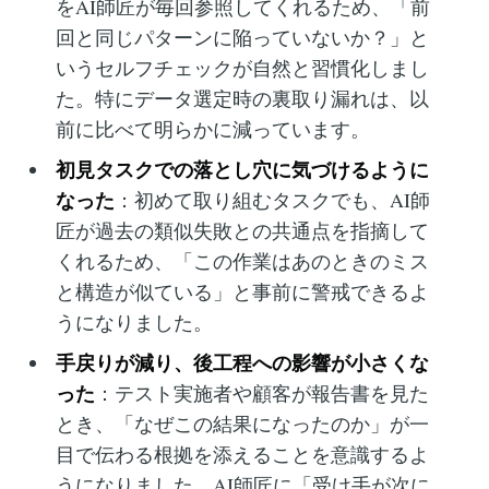
をAI師匠が毎回参照してくれるため、「前
回と同じパターンに陥っていないか？」と
いうセルフチェックが自然と習慣化しまし
た。特にデータ選定時の裏取り漏れは、以
前に比べて明らかに減っています。
初見タスクでの落とし穴に気づけるように
なった
：初めて取り組むタスクでも、AI師
匠が過去の類似失敗との共通点を指摘して
くれるため、「この作業はあのときのミス
と構造が似ている」と事前に警戒できるよ
うになりました。
手戻りが減り、後工程への影響が小さくな
った
：テスト実施者や顧客が報告書を見た
とき、「なぜこの結果になったのか」が一
目で伝わる根拠を添えることを意識するよ
うになりました。AI師匠に「受け手が次に