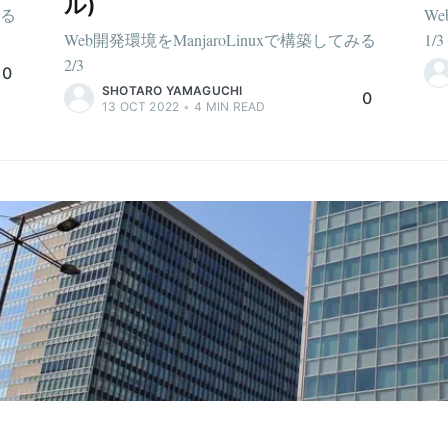
ル)
みる
We
Web開発環境をManjaroLinuxで構築してみる
1/3
2/3
0
SHOTARO YAMAGUCHI
0
13 OCT 2022
•
4
MIN READ