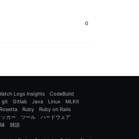
0
atch Logs Insights
CodeBuild
git
Gitlab
Java
Linux
MLKit
Rosetta
Ruby
Ruby on Rails
サッカー
ツール
ハードウェア
味
雑談