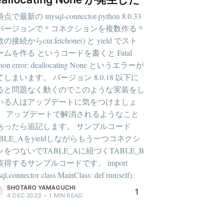
点で最新の mysql-connector-python 8.0.33
バージョンで * コネクションを複数作る *
の接続からcur.fetchone() と yield でスト
ームを作る というコードを書くと Fatal
thon error: deallocating None というエラーが
てしまいます。 バージョン 8.0.18 以下に
ると問題なく動くのでこのような実装をし
いる人はアップデートに気をつけましょ
。 アップデートで解消されるようなこと
あったら追記します。 サンプルコード
ABLE_Aをyieldしながらもう一つコネクシ
ンをつないでTABLE_Aに紐づくTABLE_B
取得するサンプルコードです。 import
ql.connector class MainClass: def run(self):
SHOTARO YAMAGUCHI
1
4 DEC 2023
•
1
MIN READ