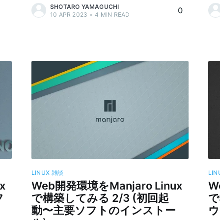
SHOTARO YAMAGUCHI
0
10 APR 2023
•
4
MIN READ
LINUX
雑談
LIN
x
Web開発環境をManjaro Linux
W
フ
で構築してみる 2/3 (初回起
で
動〜主要ソフトのインストー
ウ