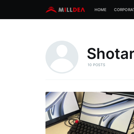
HOME
CORPORA
Shota
10 POSTS