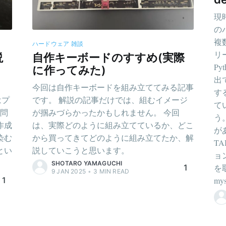
現時
の
複数
ハードウェア
雑談
リ
説
自作キーボードのすすめ(実際
Py
に作ってみた)
出
。
今回は自作キーボードを組み立ててみる記事
す
はプ
です。 解説の記事だけでは、組むイメージ
て
ン問
が掴みづらかったかもしれません。 今回
う
作成
は、実際どのように組み立てているか、どこ
が
染む
から買ってきてどのように組み立てたか、解
T
とい
説していこうと思います。
ョ
。
SHOTARO YAMAGUCHI
1
を
9 JAN 2025
•
3
MIN READ
1
mys