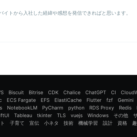
ルバイトから入社した経緯や感想を発信できればと思います。
WS
Biscuit
Bitrise
CDK
Chalice
ChatGPT
CI
CloudW
c
ECS Fargate
EFS
ElastiCache
Flutter
fzf
Gemini
s
NotebookLM
PyCharm
python
RDS Proxy
Redis
ftUI
Tableau
tkinter
TLS
vuejs
Windows
その他
ト
子育て
宣伝
小ネタ
技術
機械学習
設計
資格
趣