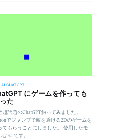
術
AI
CHATGPT
hatGPT にゲームを作っても
った
近超話題のChatGPT触ってみました。
ythonでジャンプで敵を避ける2Dのゲームを
ってもらうことにしました。 使用したモ
ルは3.5です。