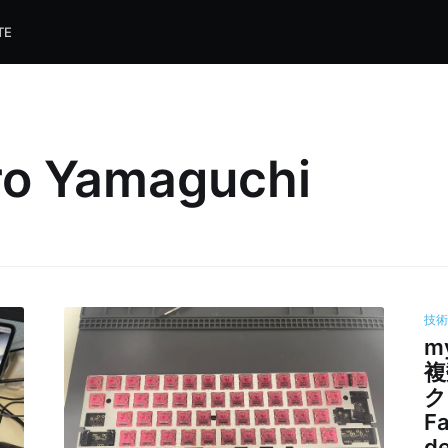
TE
ro Yamaguchi
技
m
複
ク
Fa
d