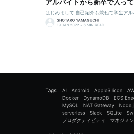
アルバイトから新卒で入って
はじめまして 自己紹介も兼ねて学生ア
SHOTARO YAMAGUCHI
19 JAN 2022
•
6
MIN READ
Tags:
AI
Android
AppleSilicon
A
Docker
DynamoDB
ECS Exe
MySQL
NAT Gateway
Node.j
serverless
Slack
SQLite
Swi
プロダクティビティ
マネジメン