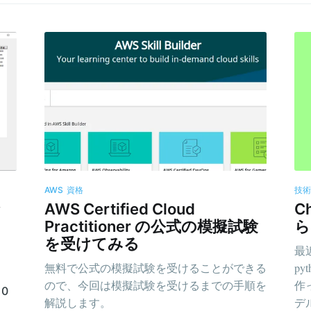
AWS
資格
技
ッ
AWS Certified Cloud
C
Practitioner の公式の模擬試験
ら
を受けてみる
最
無料で公式の模擬試験を受けることができる
p
ので、今回は模擬試験を受けるまでの手順を
作
0
解説します。
デ