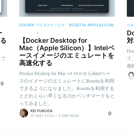
DOCKER
プロダクティビテ
ROSETTA
APPLESILICON
小
ー
D
ィ
する
【Docker Desktop for
対
Mac（Apple Silicon）】Intelベ
Do
ースイメージのエミュレートを
して
て
高速化する
相
Docker Desktop for Mac v4.16.0 からIntelベー
スのイメージのエミュレートにRosettaを利用
0
できるようになりました。Rosettaを利用する
とどれくらい早くなるのかベンチマークをと
ってみました。
KEI FUKUDA
0
31 MAY 2023
•
3
MIN READ