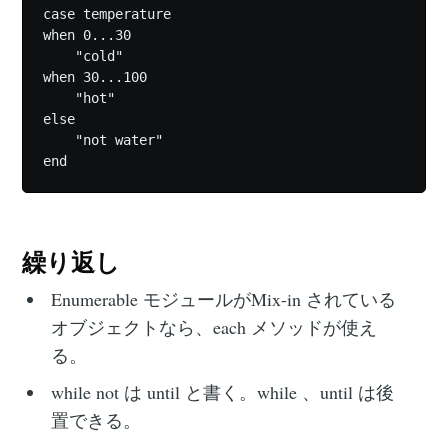
case temperature

when 0...30

    "cold"

when 30...100

    "hot"

else

    "not water"

繰り返し
Enumerable モジュールがMix-in されている
オブジェクトなら、each メソッドが使え
る。
while not は until と書く。while 、until は後
置できる。