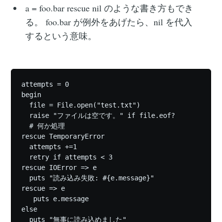
a = foo.bar rescue nil のような書き方もでき
る。 foo.bar が例外をあげたら、nil を代入
するという意味。
attempts = 0

begin

  file = File.open("test.txt")

  raise "ファイルは空です。" if file.eof?

  # 何か処理

rescue TemporaryError

  attempts +=1

  retry if attempts < 3 

rescue IOError => e

  puts "読み込み失敗: #{e.message}"

rescue => e

   puts e.message

else

  puts "無事に読み込めました"
