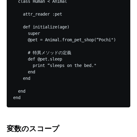
  class Human < Animal

    attr_reader :pet

    def initialize(age)

      super

      @pet = Animal.from_pet_shop(“Pochi")

      # 特異メソッドの定義

      def @pet.sleep

        print “sleeps on the bed."

      end

    end

  end

変数のスコープ