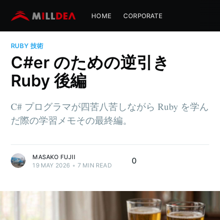
HOME
CORPORATE
RUBY
技術
C#er のための逆引き
Ruby 後編
C# プログラマが四苦八苦しながら Ruby を学ん
だ際の学習メモその最終編。
MASAKO FUJII
0
19 MAY 2026
•
7
MIN READ