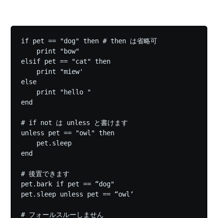
if pet == "dog" then # then は省略可

    print "bow"

elsif pet == "cat" then

    print "miew'

else

    print "hello "

end

# if not は unless と書けます

unless pet == "owl" then

    pet.sleep

end

# 後置できます

pet.bark if pet == “dog"

pet.sleep unless pet == “owl‘

# フォールスルーしません
