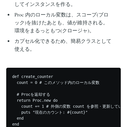
してインスタンスを作る。
Proc 内のローカル変数は、スコープ(ブロ
ック)を抜けたあとも、値が維持される。
環境をまるっともつ(クロージャ)。
カプセル化できるため、簡易クラスとして
使える。
def create_counter

  count = 0 # このメソッド内のローカル変数

  # Procを返却する

  return Proc.new do

    count += 1 # 外側の変数 count を参照・更新している

    puts "現在のカウント: #{count}"

  end

end
