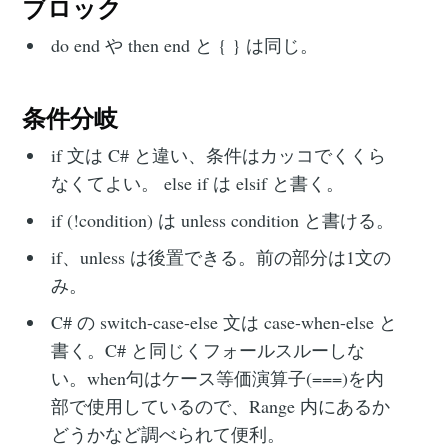
ブロック
do end や then end と { } は同じ。
条件分岐
if 文は C# と違い、条件はカッコでくくら
なくてよい。 else if は elsif と書く。
if (!condition) は unless condition と書ける。
if、unless は後置できる。前の部分は1文の
み。
C# の switch-case-else 文は case-when-else と
書く。C# と同じくフォールスルーしな
い。when句はケース等価演算子(===)を内
部で使用しているので、Range 内にあるか
どうかなど調べられて便利。