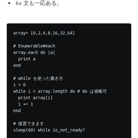
for 文も一応ある。
array= [0,2,4,8,16,32,64]

# Enumerable#each

array.each do |a|

  print a

end

# while を使った書き方

i = 0

while i < array.length do # do は省略可

  print array[i]

  i += 1

end

# 後置できます

sleep(60) while io_not_ready?
